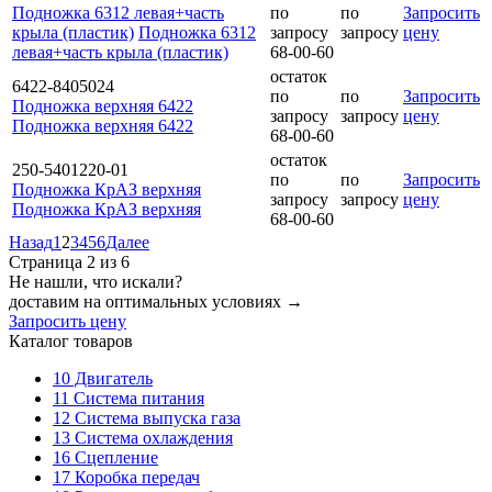
Подножка 6312 левая+часть
по
по
Запросить
крыла (пластик)
Подножка 6312
запросу
запросу
цену
левая+часть крыла (пластик)
68-00-60
остаток
6422-8405024
по
по
Запросить
Подножка верхняя 6422
запросу
запросу
цену
Подножка верхняя 6422
68-00-60
остаток
250-5401220-01
по
по
Запросить
Подножка КрАЗ верхняя
запросу
запросу
цену
Подножка КрАЗ верхняя
68-00-60
Назад
1
2
3
4
5
6
Далее
Страница 2 из 6
Не нашли, что искали?
доставим на оптимальных условиях →
Запросить цену
Каталог товаров
10
Двигатель
11
Система питания
12
Система выпуска газа
13
Система охлаждения
16
Сцепление
17
Коробка передач