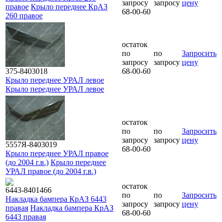
запросу
запросу
цену
правое
Крыло переднее КрАЗ
68-00-60
260 правое
остаток
по
по
Запросить
запросу
запросу
цену
375-8403018
68-00-60
Крыло переднее УРАЛ левое
Крыло переднее УРАЛ левое
остаток
по
по
Запросить
запросу
запросу
цену
5557Я-8403019
68-00-60
Крыло переднее УРАЛ правое
(до 2004 г.в.)
Крыло переднее
УРАЛ правое (до 2004 г.в.)
остаток
6443-8401466
по
по
Запросить
Накладка бампера КрАЗ 6443
запросу
запросу
цену
правая
Накладка бампера КрАЗ
68-00-60
6443 правая