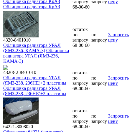
Облицовка радиатора КрАЗ
запросу
запросу
цену
Облицовка радиатора КрАЗ
68-00-60
остаток
по
по
Запросить
4320-8401010
запросу
запросу
цену
Облицовка радиатора УРАЛ
68-00-60
(ЯМЗ-236, КАМА-3)
Облицовка
радиатора УРАЛ (ЯМЗ-236,
КАМА-3)
4320Я2-8401010
остаток
Облицовка радиатора УРАЛ
по
по
Запросить
(ЯМЗ-238, 236НЕ)+2 пластины
запросу
запросу
цену
Облицовка радиатора УРАЛ
68-00-60
(ЯМЗ-238, 236НЕ)+2 пластины
остаток
по
по
Запросить
запросу
запросу
цену
64221-8008020
68-00-60
Обтекатели 64221 (комплект)