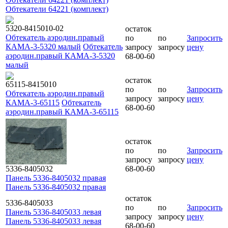
Обтекатели 64221 (комплект)
5320-8415010-02
остаток
Обтекатель аэродин.правый
по
по
Запросить
КАМА-3-5320 малый
Обтекатель
запросу
запросу
цену
аэродин.правый КАМА-3-5320
68-00-60
малый
остаток
65115-8415010
по
по
Запросить
Обтекатель аэродин.правый
запросу
запросу
цену
КАМА-3-65115
Обтекатель
68-00-60
аэродин.правый КАМА-3-65115
остаток
по
по
Запросить
запросу
запросу
цену
5336-8405032
68-00-60
Панель 5336-8405032 правая
Панель 5336-8405032 правая
остаток
5336-8405033
по
по
Запросить
Панель 5336-8405033 левая
запросу
запросу
цену
Панель 5336-8405033 левая
68-00-60