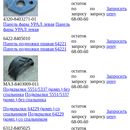
остаток
по
по
Запросить
запросу
запросу
цену
4320-8403271-01
68-00-60
Панель фары УРАЛ левая
Панель
фары УРАЛ левая
остаток
6422-8405010
по
по
Запросить
Панель подножки правая 64221
запросу
запросу
цену
Панель подножки правая 64221
68-00-60
остаток
по
по
Запросить
запросу
запросу
цену
МАЗ-8403009-011
68-00-60
Подкрылки 5551/5337 (комп.) без
спальника
Подкрылки 5551/5337
(комп.) без спальника
остаток
Подкрылки 64229 (комп.) со
по
по
Запросить
спальником
Подкрылки 64229
запросу
запросу
цену
(комп.) со спальником
68-00-60
6312-8405025
остаток