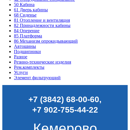
50
Кабина
61
Дверь кабины
68
Сиденье
81
Отопление и вентиляция
82
Принадлежности кабины
84
Оперение
85
Платформа
86
Механизм опрокидывающий
Автошины
Подшипники
Разное
Резино-технические изделия
Рем.комплекты
Услуги
Элемент фильтрующий
+7 (3842) 68-00-60
,
+7 902-755-44-22
Кемерово