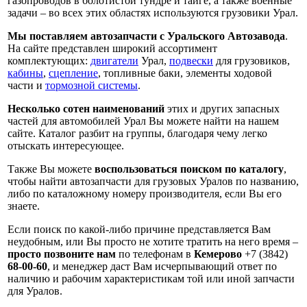
газопроводов в болотистой тундре и тайге, а также военные
задачи – во всех этих областях используются грузовики Урал.
Мы поставляем автозапчасти с Уральского Автозавода
.
На сайте представлен широкий ассортимент
комплектующих:
двигатели
Урал,
подвески
для грузовиков,
кабины
,
сцепление
, топливные баки, элементы ходовой
части и
тормозной системы
.
Несколько сотен наименований
этих и других запасных
частей для автомобилей Урал Вы можете найти на нашем
сайте. Каталог разбит на группы, благодаря чему легко
отыскать интересующее.
Также Вы можете
воспользоваться поиском по каталогу
,
чтобы найти автозапчасти для грузовых Уралов по названию,
либо по каталожному номеру производителя, если Вы его
знаете.
Если поиск по какой-либо причине представляется Вам
неудобным, или Вы просто не хотите тратить на него время –
просто позвоните нам
по телефонам в
Кемерово
+7 (3842)
68-00-60
, и менеджер даст Вам исчерпывающий ответ по
наличию и рабочим характеристикам той или иной запчасти
для Уралов.