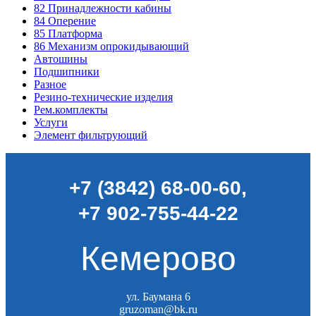
82
Принадлежности кабины
84
Оперение
85
Платформа
86
Механизм опрокидывающий
Автошины
Подшипники
Разное
Резино-технические изделия
Рем.комплекты
Услуги
Элемент фильтрующий
+7 (3842) 68-00-60
,
+7 902-755-44-22
Кемерово
ул. Баумана 6
gruzoman@bk.ru