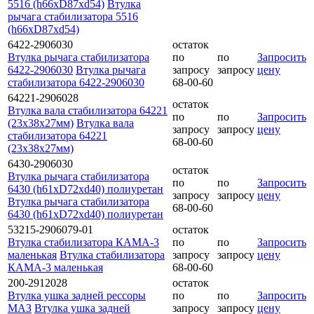
5516 (h66xD87xd54)
Втулка
рычага стабилизатора 5516
(h66xD87xd54)
6422-2906030
остаток
Втулка рычага стабилизатора
по
по
Запросить
6422-2906030
Втулка рычага
запросу
запросу
цену
стабилизатора 6422-2906030
68-00-60
64221-2906028
остаток
Втулка вала стабилизатора 64221
по
по
Запросить
(23х38х27мм)
Втулка вала
запросу
запросу
цену
стабилизатора 64221
68-00-60
(23х38х27мм)
6430-2906030
остаток
Втулка рычага стабилизатора
по
по
Запросить
6430 (h61xD72хd40) полиуретан
запросу
запросу
цену
Втулка рычага стабилизатора
68-00-60
6430 (h61xD72хd40) полиуретан
53215-2906079-01
остаток
Втулка стабилизатора КАМА-3
по
по
Запросить
маленькая
Втулка стабилизатора
запросу
запросу
цену
КАМА-3 маленькая
68-00-60
200-2912028
остаток
Втулка ушка задней рессоры
по
по
Запросить
МАЗ
Втулка ушка задней
запросу
запросу
цену