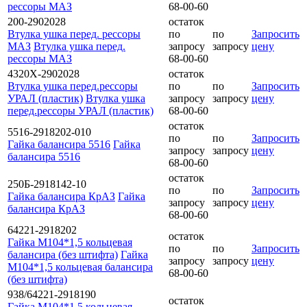
рессоры МАЗ
68-00-60
200-2902028
остаток
Втулка ушка перед. рессоры
по
по
Запросить
МАЗ
Втулка ушка перед.
запросу
запросу
цену
рессоры МАЗ
68-00-60
4320Х-2902028
остаток
Втулка ушка перед.рессоры
по
по
Запросить
УРАЛ (пластик)
Втулка ушка
запросу
запросу
цену
перед.рессоры УРАЛ (пластик)
68-00-60
остаток
5516-2918202-010
по
по
Запросить
Гайка балансира 5516
Гайка
запросу
запросу
цену
балансира 5516
68-00-60
остаток
250Б-2918142-10
по
по
Запросить
Гайка балансира КрАЗ
Гайка
запросу
запросу
цену
балансира КрАЗ
68-00-60
64221-2918202
остаток
Гайка М104*1,5 кольцевая
по
по
Запросить
балансира (без штифта)
Гайка
запросу
запросу
цену
М104*1,5 кольцевая балансира
68-00-60
(без штифта)
938/64221-2918190
остаток
Гайка М104*1,5 кольцевая