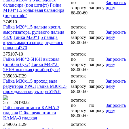
по
по
Запросить
балансира (под штифт)
Гайка
запросу
запросу
цену
М104*1,5 кольцевая балансира
68-00-60
(под штифт)
374910
Гайка М20*1,5 пальца крепл.
остаток
амортизатора, рулевого пальца
по
по
Запросить
4370
Гайка М20*1,5 пальца
запросу
запросу
цену
крепл. амортизатора, рулевого
68-00-60
пальца 4370
375107-10
остаток
Гайка М48*2-5Н6Н высокая
по
по
Запросить
(прибор букс)
Гайка М48*2-
запросу
запросу
цену
5Н6Н высокая (прибор букс)
68-00-60
335033-П29
остаток
Гайка М30х1,5 проход.вала
по
по
Запросить
редуктора УРАЛ
Гайка М30х1,5
запросу
запросу
цену
проход.вала редуктора УРАЛ
68-00-60
остаток
5511-2919032
по
по
Запросить
Гайка реак.штанги КАМА-3
запросу
запросу
цену
гладкая
Гайка реак.штанги
68-00-60
КАМА-3 гладкая
349605-П29
остаток