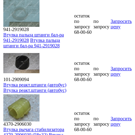
остаток
по
по
Запросить
запросу
запросу
цену
941-2919028
68-00-60
Втулка пальца штанги бал-ра
941-2919028
Втулка пальца
штанги бал-ра 941-2919028
остаток
по
по
Запросить
запросу
запросу
цену
101-2909094
68-00-60
Втулка реакт.штанги (автобус)
Втулка реакт.штанги (автобус)
остаток
по
по
Запросить
4370-2906030
запросу
запросу
цену
Втулка рычага стабилизатора
68-00-60
4370-2906030 (58х32)
Втулка