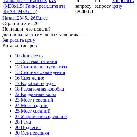
Гайка реак.штанги КрАЗ
по
по
Запросить
(М33х1,5)
Гайка реак.штанги
запросу
запросу
цену
КрАЗ (М33х1,5)
68-00-60
Назад
1
2
3
4
5
...
26
Далее
Страница 3 из 26
Не нашли, что искали?
доставим на оптимальных условиях →
Запросить цену
Каталог товаров
10
Двигатель
11
Система питания
12
Система выпуска газа
13
Система охлаждения
16
Сцепление
17
Коробка передач
18
Раздаточная коробка
22
Карданные валы
23
Мост передний
24
Мост задний
25
Мост средний
27
Устройство седельное
28
Рама
29
Подвеска
30
Ось передняя