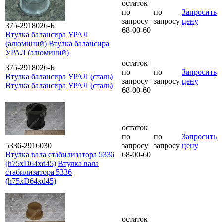
остаток
по
по
Запросить
запросу
запросу
цену
375-2918026-Б
68-00-60
Втулка балансира УРАЛ
(алюминий)
Втулка балансира
УРАЛ (алюминий)
остаток
375-2918026-Б
по
по
Запросить
Втулка балансира УРАЛ (сталь)
запросу
запросу
цену
Втулка балансира УРАЛ (сталь)
68-00-60
остаток
по
по
Запросить
5336-2916030
запросу
запросу
цену
Втулка вала стабилизатора 5336
68-00-60
(h75xD64xd45)
Втулка вала
стабилизатора 5336
(h75xD64xd45)
остаток