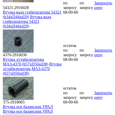
по
по
Запросить
54321-2916028
запросу
запросу
цену
Втулка вала стабилизатора 54321
68-00-60
(h34xD44xd29)
Втулка вала
стабилизатора 54321
(h34xD44xd29)
остаток
по
по
Запросить
4370-2916030
запросу
запросу
цену
Втулка з/стабилизатора
68-00-60
МАЗ-4370 (h57xD56xd38)
Втулка
з/стабилизатора МАЗ-4370
(h57xD56xd38)
остаток
по
по
Запросить
запросу
запросу
цену
375-2918065
68-00-60
Втулка оси балансира УРАЛ
Втулка оси балансира УРАЛ