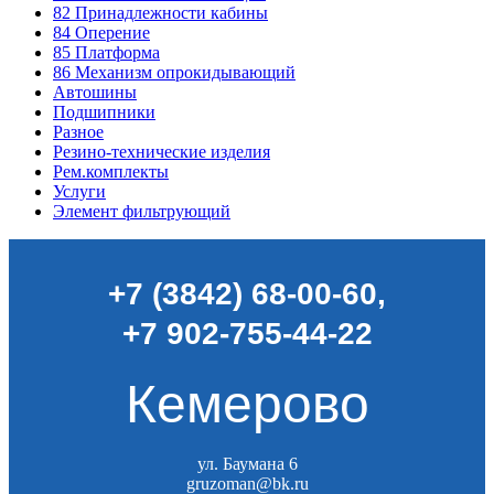
82
Принадлежности кабины
84
Оперение
85
Платформа
86
Механизм опрокидывающий
Автошины
Подшипники
Разное
Резино-технические изделия
Рем.комплекты
Услуги
Элемент фильтрующий
+7 (3842) 68-00-60
,
+7 902-755-44-22
Кемерово
ул. Баумана 6
gruzoman@bk.ru