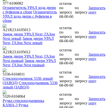
377-6106082
остаток
Ограничитель УРАЛ хода двери
по
по
Запросить
с буфером в сборе
Ограничитель
запросу
запросу
цену
УРАЛ хода двери с буфером в
68-00-60
сборе
остаток
А21R23.6105013
по
по
Запросить
Замок двери УРАЛ Next, ГАЗон
запросу
запросу
цену
Next левый
Замок двери УРАЛ
68-00-60
Next, ГАЗон Next левый
остаток
А21R23.6105012
по
по
Запросить
Замок двери УРАЛ Next, ГАЗон
запросу
запросу
цену
Next правый
Замок двери УРАЛ
68-00-60
Next, ГАЗон Next правый
остаток
5336-6104011
по
по
Запросить
Стеклоподъемник 5336 левый
запросу
запросу
цену
(ЗАВОД)
Стеклоподъемник 5336
68-00-60
левый (ЗАВОД)
остаток
5320-6104064
по
по
Запросить
Ручка стеклоподъемника
запросу
запросу
цену
КАМА-3
Ручка
68-00-60