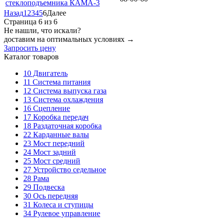
стеклоподъемника КАМА-3
Назад
1
2
3
4
5
6
Далее
Страница 6 из 6
Не нашли, что искали?
доставим на оптимальных условиях →
Запросить цену
Каталог товаров
10
Двигатель
11
Система питания
12
Система выпуска газа
13
Система охлаждения
16
Сцепление
17
Коробка передач
18
Раздаточная коробка
22
Карданные валы
23
Мост передний
24
Мост задний
25
Мост средний
27
Устройство седельное
28
Рама
29
Подвеска
30
Ось передняя
31
Колеса и ступицы
34
Рулевое управление