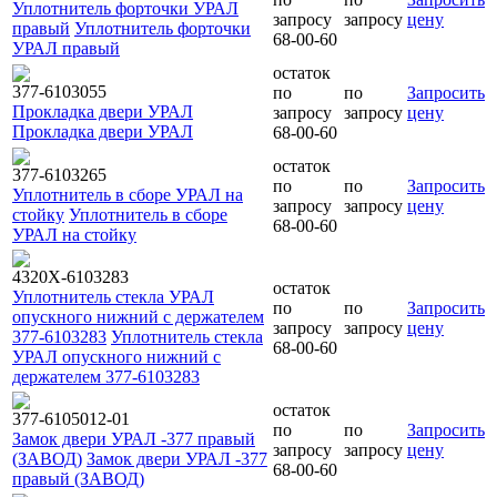
Уплотнитель форточки УРАЛ
запросу
запросу
цену
правый
Уплотнитель форточки
68-00-60
УРАЛ правый
остаток
377-6103055
по
по
Запросить
Прокладка двери УРАЛ
запросу
запросу
цену
Прокладка двери УРАЛ
68-00-60
остаток
377-6103265
по
по
Запросить
Уплотнитель в сборе УРАЛ на
запросу
запросу
цену
стойку
Уплотнитель в сборе
68-00-60
УРАЛ на стойку
4320Х-6103283
остаток
Уплотнитель стекла УРАЛ
по
по
Запросить
опускного нижний с держателем
запросу
запросу
цену
377-6103283
Уплотнитель стекла
68-00-60
УРАЛ опускного нижний с
держателем 377-6103283
остаток
377-6105012-01
по
по
Запросить
Замок двери УРАЛ -377 правый
запросу
запросу
цену
(ЗАВОД)
Замок двери УРАЛ -377
68-00-60
правый (ЗАВОД)