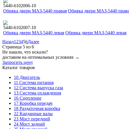
5440-6102006-10
Обивка двери МАЗ-5440 правая
Обивка двери МАЗ-5440 прав
5440-6102007-10
Обивка двери МАЗ-5440 левая
Обивка двери МАЗ-5440 левая
Назад
1
2
3
4
5
6
Далее
Страница 5 из 6
Не нашли, что искали?
доставим на оптимальных условиях →
Запросить цену
Каталог товаров
10
Двигатель
11
Система питания
12
Система выпуска газа
13
Система охлаждения
16
Сцепление
17
Коробка передач
18
Раздаточная коробка
22
Карданные валы
23
Мост передний
24
Мост задний