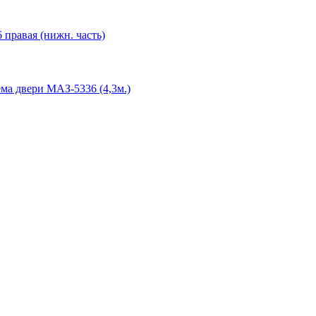
 правая (нижн. часть)
ма двери МАЗ-5336 (4,3м.)