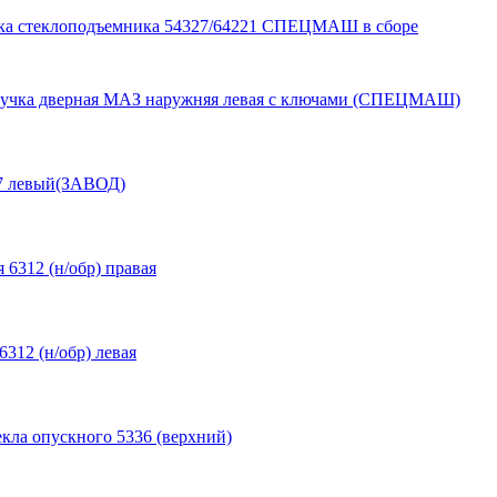
ка стеклоподъемника 54327/64221 СПЕЦМАШ в сборе
учка дверная МАЗ наружняя левая с ключами (СПЕЦМАШ)
77 левый(ЗАВОД)
 6312 (н/обр) правая
312 (н/обр) левая
кла опускного 5336 (верхний)