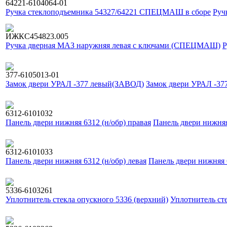
64221-6104064-01
Ручка стеклоподъемника 54327/64221 СПЕЦМАШ в сборе
Руч
ИЖКС454823.005
Ручка дверная МАЗ наружняя левая с ключами (СПЕЦМАШ)
Р
377-6105013-01
Замок двери УРАЛ -377 левый(ЗАВОД)
Замок двери УРАЛ -3
6312-6101032
Панель двери нижняя 6312 (н/обр) правая
Панель двери нижняя
6312-6101033
Панель двери нижняя 6312 (н/обр) левая
Панель двери нижняя 6
5336-6103261
Уплотнитель стекла опускного 5336 (верхний)
Уплотнитель сте