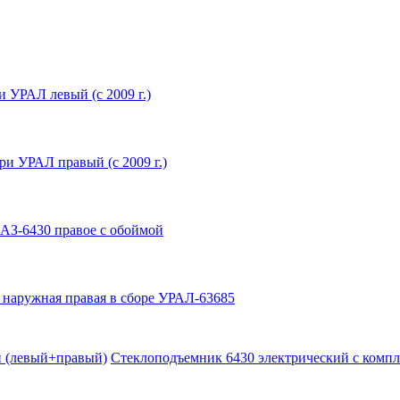
и УРАЛ левый (с 2009 г.)
ри УРАЛ правый (с 2009 г.)
АЗ-6430 правое с обоймой
 наружная правая в сборе УРАЛ-63685
и (левый+правый)
Стеклоподъемник 6430 электрический с компл