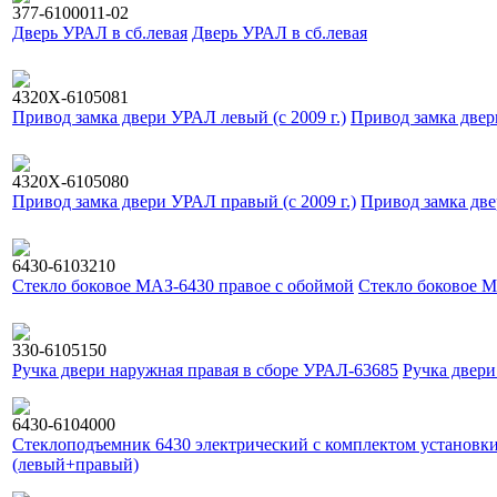
377-6100011-02
Дверь УРАЛ в сб.левая
Дверь УРАЛ в сб.левая
4320Х-6105081
Привод замка двери УРАЛ левый (с 2009 г.)
Привод замка двер
4320Х-6105080
Привод замка двери УРАЛ правый (с 2009 г.)
Привод замка две
6430-6103210
Стекло боковое МАЗ-6430 правое с обоймой
Стекло боковое М
330-6105150
Ручка двери наружная правая в сборе УРАЛ-63685
Ручка двери
6430-6104000
Стеклоподъемник 6430 электрический с комплектом установк
(левый+правый)