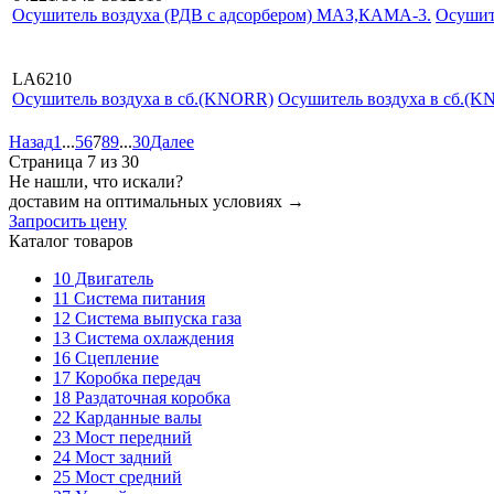
Осушитель воздуха (РДВ с адсорбером) МАЗ,КАМА-3.
Осушит
LA6210
Осушитель воздуха в сб.(KNORR)
Осушитель воздуха в сб.(
Назад
1
...
5
6
7
8
9
...
30
Далее
Страница 7 из 30
Не нашли, что искали?
доставим на оптимальных условиях →
Запросить цену
Каталог товаров
10
Двигатель
11
Система питания
12
Система выпуска газа
13
Система охлаждения
16
Сцепление
17
Коробка передач
18
Раздаточная коробка
22
Карданные валы
23
Мост передний
24
Мост задний
25
Мост средний