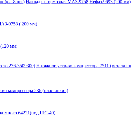
.(к-т 8 шт.)
Накладка тормозная МАЗ-9758,Нефаз-9693 (200 мм) с
АЗ-9758 ( 200 мм)
(120 мм)
сто 236-3509300)
Натяжное устр-во компрессора 7511 (металл.ш
-во компрессора 236 (пласт.шкив)
зжимного 64221(под ШС-40)