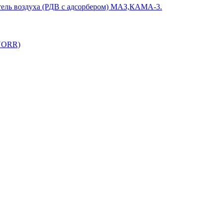
ель воздуха (РДВ с адсорбером) МАЗ,КАМА-3.
KNORR)