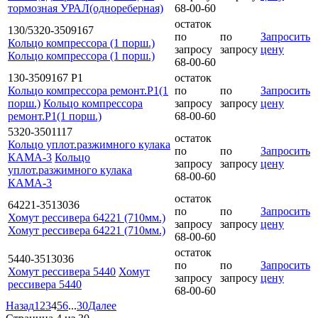
тормозная УРАЛ(однореберная)
68-00-60
остаток
130/5320-3509167
по
по
Запросить
Кольцо компрессора (1 порш.)
запросу
запросу
цену
Кольцо компрессора (1 порш.)
68-00-60
130-3509167 Р1
остаток
Кольцо компрессора ремонт.Р1(1
по
по
Запросить
порш.)
Кольцо компрессора
запросу
запросу
цену
ремонт.Р1(1 порш.)
68-00-60
5320-3501117
остаток
Кольцо уплот.разжимного кулака
по
по
Запросить
КАМА-3
Кольцо
запросу
запросу
цену
уплот.разжимного кулака
68-00-60
КАМА-3
остаток
64221-3513036
по
по
Запросить
Хомут рессивера 64221 (710мм.)
запросу
запросу
цену
Хомут рессивера 64221 (710мм.)
68-00-60
остаток
5440-3513036
по
по
Запросить
Хомут рессивера 5440
Хомут
запросу
запросу
цену
рессивера 5440
68-00-60
Назад
1
2
3
4
5
6
...
30
Далее