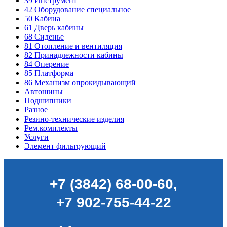
39
Инструмент
42
Оборудование специальное
50
Кабина
61
Дверь кабины
68
Сиденье
81
Отопление и вентиляция
82
Принадлежности кабины
84
Оперение
85
Платформа
86
Механизм опрокидывающий
Автошины
Подшипники
Разное
Резино-технические изделия
Рем.комплекты
Услуги
Элемент фильтрующий
+7 (3842) 68-00-60
,
+7 902-755-44-22