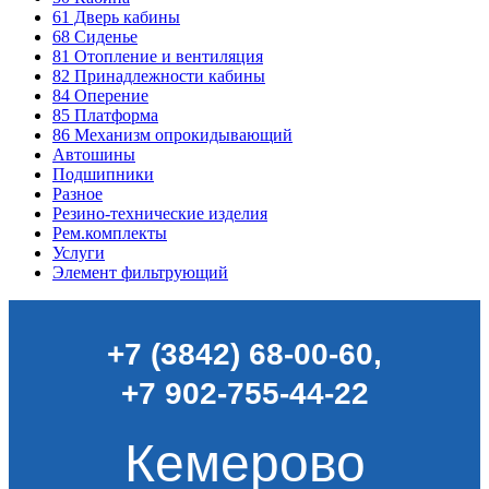
61
Дверь кабины
68
Сиденье
81
Отопление и вентиляция
82
Принадлежности кабины
84
Оперение
85
Платформа
86
Механизм опрокидывающий
Автошины
Подшипники
Разное
Резино-технические изделия
Рем.комплекты
Услуги
Элемент фильтрующий
+7 (3842) 68-00-60
,
+7 902-755-44-22
Кемерово