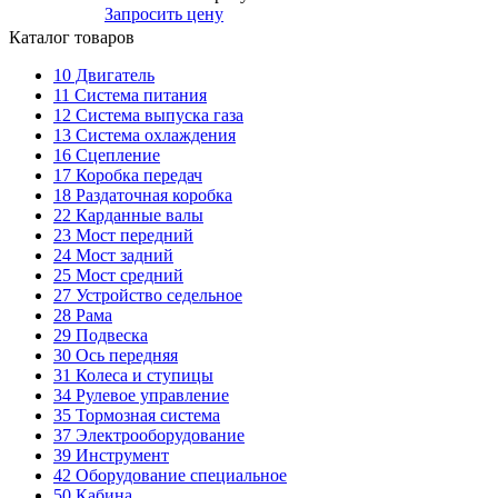
Запросить цену
Каталог товаров
10
Двигатель
11
Система питания
12
Система выпуска газа
13
Система охлаждения
16
Сцепление
17
Коробка передач
18
Раздаточная коробка
22
Карданные валы
23
Мост передний
24
Мост задний
25
Мост средний
27
Устройство седельное
28
Рама
29
Подвеска
30
Ось передняя
31
Колеса и ступицы
34
Рулевое управление
35
Тормозная система
37
Электрооборудование
39
Инструмент
42
Оборудование специальное
50
Кабина