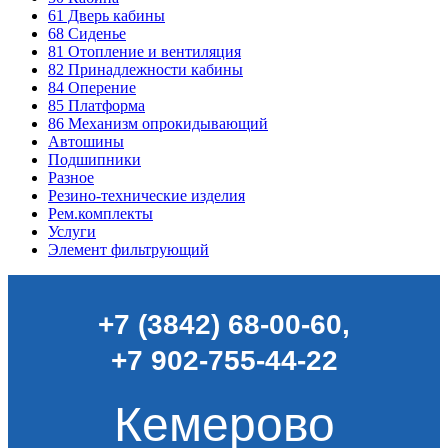
61
Дверь кабины
68
Сиденье
81
Отопление и вентиляция
82
Принадлежности кабины
84
Оперение
85
Платформа
86
Механизм опрокидывающий
Автошины
Подшипники
Разное
Резино-технические изделия
Рем.комплекты
Услуги
Элемент фильтрующий
+7 (3842) 68-00-60
,
+7 902-755-44-22
Кемерово