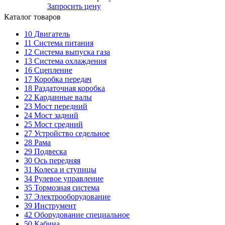
Запросить цену
Каталог товаров
10
Двигатель
11
Система питания
12
Система выпуска газа
13
Система охлаждения
16
Сцепление
17
Коробка передач
18
Раздаточная коробка
22
Карданные валы
23
Мост передний
24
Мост задний
25
Мост средний
27
Устройство седельное
28
Рама
29
Подвеска
30
Ось передняя
31
Колеса и ступицы
34
Рулевое управление
35
Тормозная система
37
Электрооборудование
39
Инструмент
42
Оборудование специальное
50
Кабина