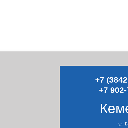
+7 (3842
+7 902-
Кем
ул. 