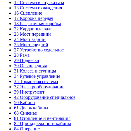
12
Система выпуска газа
13
Система охлаждения
16
Сцепление
17
Коробка передач
18
Раздаточная коробка
22
Карданные валы
23
Мост передний
24
Мост задний
25
Мост средний
27
Устройство седельное
28
Рама
29
Подвеска
30
Ось передняя
31
Колеса и ступицы
34
Рулевое управление
35
Тормозная система
37
Электрооборудование
39
Инструмент
42
Оборудование специальное
50
Кабина
61
Дверь кабины
68
Сиденье
81
Отопление и вентиляция
82
Принадлежности кабины
84
Оперение