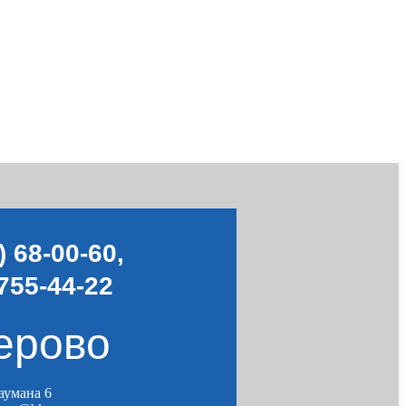
) 68-00-60
,
755-44-22
ерово
Баумана 6