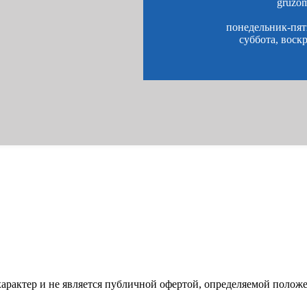
gruzo
понедельник-пятн
суббота, воск
характер и не является публичной офертой, определяемой полож