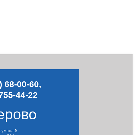
) 68-00-60
,
755-44-22
ерово
Баумана 6