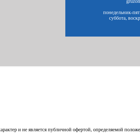
gruzo
понедельник-пятн
суббота, воск
характер и не является публичной офертой, определяемой полож