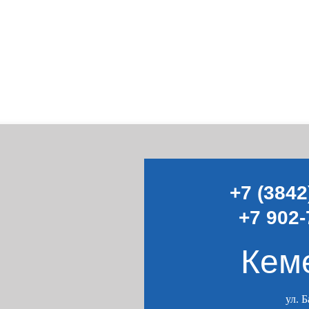
+7 (3842
+7 902-
Кем
ул. 