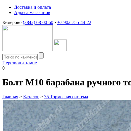
Доставка и оплата
Адреса магазинов
Кемерово
(3842) 68-00-60
•
+7 902-755-44-22
Перезвонить мне
0
Болт М10 барабана ручного 
Главная
>
Каталог
>
35 Тормозная система