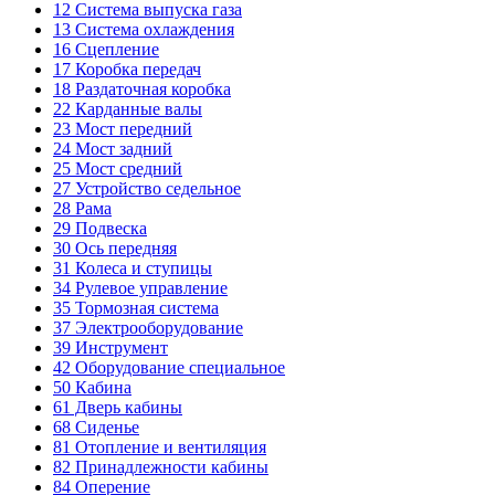
12
Система выпуска газа
13
Система охлаждения
16
Сцепление
17
Коробка передач
18
Раздаточная коробка
22
Карданные валы
23
Мост передний
24
Мост задний
25
Мост средний
27
Устройство седельное
28
Рама
29
Подвеска
30
Ось передняя
31
Колеса и ступицы
34
Рулевое управление
35
Тормозная система
37
Электрооборудование
39
Инструмент
42
Оборудование специальное
50
Кабина
61
Дверь кабины
68
Сиденье
81
Отопление и вентиляция
82
Принадлежности кабины
84
Оперение