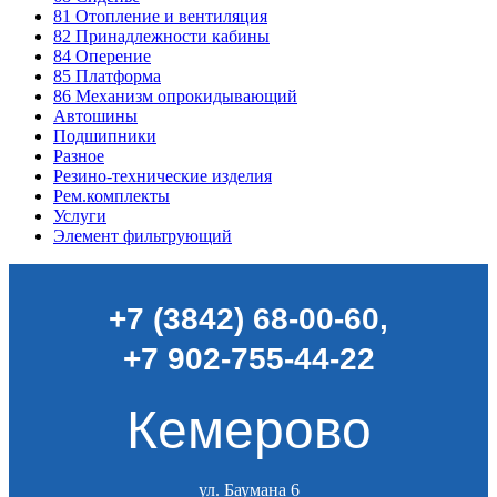
81
Отопление и вентиляция
82
Принадлежности кабины
84
Оперение
85
Платформа
86
Механизм опрокидывающий
Автошины
Подшипники
Разное
Резино-технические изделия
Рем.комплекты
Услуги
Элемент фильтрующий
+7 (3842) 68-00-60
,
+7 902-755-44-22
Кемерово
ул. Баумана 6