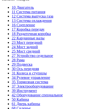
10
Двигатель
11
Система питания
12
Система выпуска газа
13
Система охлаждения
16
Сцепление
17
Коробка передач
18
Раздаточная коробка
22
Карданные валы
23
Мост передний
24
Мост задний
25
Мост средний
27
Устройство седельное
28
Рама
29
Подвеска
30
Ось передняя
31
Колеса и ступицы
34
Рулевое управление
35
Тормозная система
37
Электрооборудование
39
Инструмент
42
Оборудование специальное
50
Кабина
61
Дверь кабины
68
Сиденье