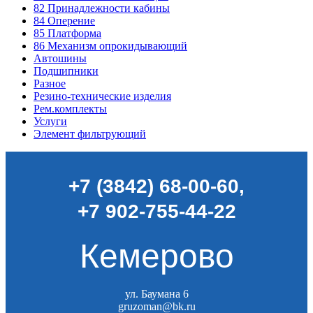
82
Принадлежности кабины
84
Оперение
85
Платформа
86
Механизм опрокидывающий
Автошины
Подшипники
Разное
Резино-технические изделия
Рем.комплекты
Услуги
Элемент фильтрующий
+7 (3842) 68-00-60
,
+7 902-755-44-22
Кемерово
ул. Баумана 6
gruzoman@bk.ru