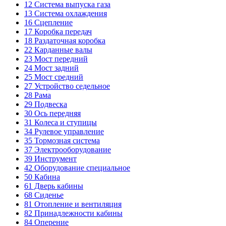
12
Система выпуска газа
13
Система охлаждения
16
Сцепление
17
Коробка передач
18
Раздаточная коробка
22
Карданные валы
23
Мост передний
24
Мост задний
25
Мост средний
27
Устройство седельное
28
Рама
29
Подвеска
30
Ось передняя
31
Колеса и ступицы
34
Рулевое управление
35
Тормозная система
37
Электрооборудование
39
Инструмент
42
Оборудование специальное
50
Кабина
61
Дверь кабины
68
Сиденье
81
Отопление и вентиляция
82
Принадлежности кабины
84
Оперение