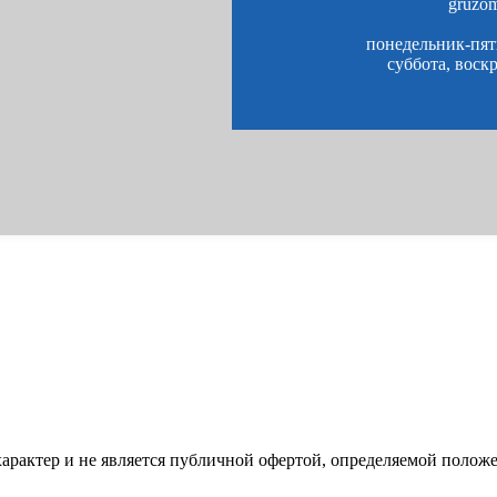
gruzo
понедельник-пятн
суббота, воск
характер и не является публичной офертой, определяемой полож