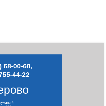
) 68-00-60
,
755-44-22
ерово
Баумана 6