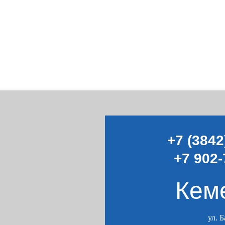
+7 (3842
+7 902-
Кем
ул. 