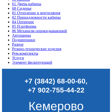
61
Дверь кабины
68
Сиденье
81
Отопление и вентиляция
82
Принадлежности кабины
84
Оперение
85
Платформа
86
Механизм опрокидывающий
Автошины
Подшипники
Разное
Резино-технические изделия
Рем.комплекты
Услуги
Элемент фильтрующий
+7 (3842) 68-00-60
,
+7 902-755-44-22
Кемерово