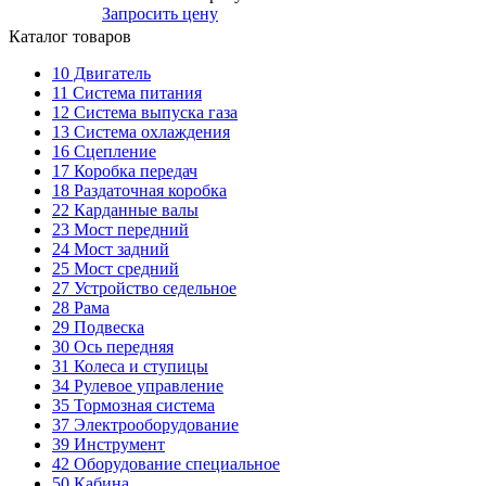
Запросить цену
Каталог товаров
10
Двигатель
11
Система питания
12
Система выпуска газа
13
Система охлаждения
16
Сцепление
17
Коробка передач
18
Раздаточная коробка
22
Карданные валы
23
Мост передний
24
Мост задний
25
Мост средний
27
Устройство седельное
28
Рама
29
Подвеска
30
Ось передняя
31
Колеса и ступицы
34
Рулевое управление
35
Тормозная система
37
Электрооборудование
39
Инструмент
42
Оборудование специальное
50
Кабина