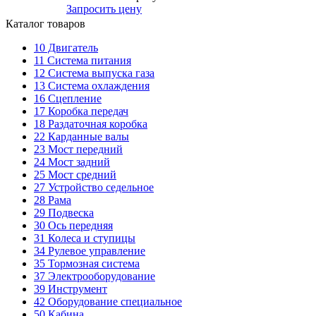
Запросить цену
Каталог товаров
10
Двигатель
11
Система питания
12
Система выпуска газа
13
Система охлаждения
16
Сцепление
17
Коробка передач
18
Раздаточная коробка
22
Карданные валы
23
Мост передний
24
Мост задний
25
Мост средний
27
Устройство седельное
28
Рама
29
Подвеска
30
Ось передняя
31
Колеса и ступицы
34
Рулевое управление
35
Тормозная система
37
Электрооборудование
39
Инструмент
42
Оборудование специальное
50
Кабина