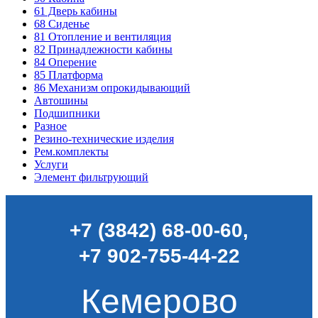
61
Дверь кабины
68
Сиденье
81
Отопление и вентиляция
82
Принадлежности кабины
84
Оперение
85
Платформа
86
Механизм опрокидывающий
Автошины
Подшипники
Разное
Резино-технические изделия
Рем.комплекты
Услуги
Элемент фильтрующий
+7 (3842) 68-00-60
,
+7 902-755-44-22
Кемерово