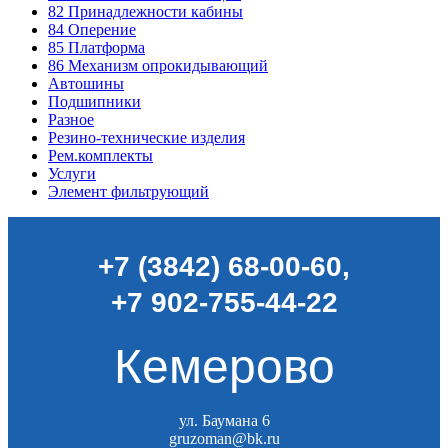
82
Принадлежности кабины
84
Оперение
85
Платформа
86
Механизм опрокидывающий
Автошины
Подшипники
Разное
Резино-технические изделия
Рем.комплекты
Услуги
Элемент фильтрующий
+7 (3842) 68-00-60
,
+7 902-755-44-22
Кемерово
ул. Баумана 6
gruzoman@bk.ru