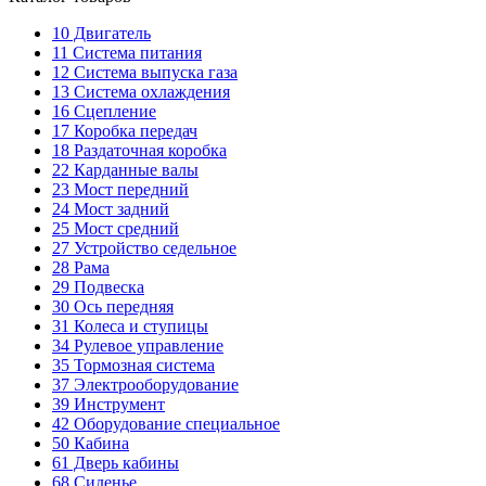
10
Двигатель
11
Система питания
12
Система выпуска газа
13
Система охлаждения
16
Сцепление
17
Коробка передач
18
Раздаточная коробка
22
Карданные валы
23
Мост передний
24
Мост задний
25
Мост средний
27
Устройство седельное
28
Рама
29
Подвеска
30
Ось передняя
31
Колеса и ступицы
34
Рулевое управление
35
Тормозная система
37
Электрооборудование
39
Инструмент
42
Оборудование специальное
50
Кабина
61
Дверь кабины
68
Сиденье