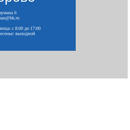
Баумана 6
man@bk.ru
ица: c 8:00 до 17:00
ресенье: выходной