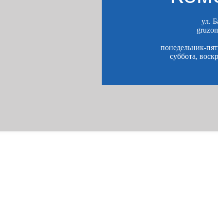
ул. 
gruzo
понедельник-пятн
суббота, воск