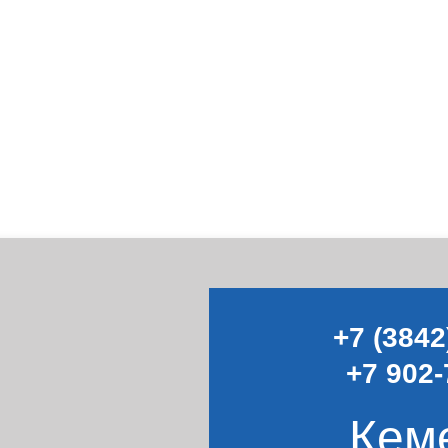
+7 (3842
+7 902-
Кем