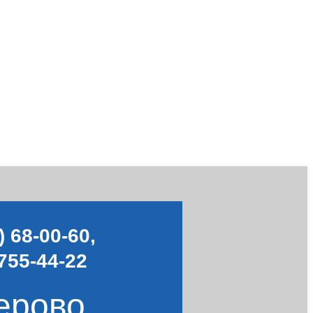
) 68-00-60
,
755-44-22
ерово