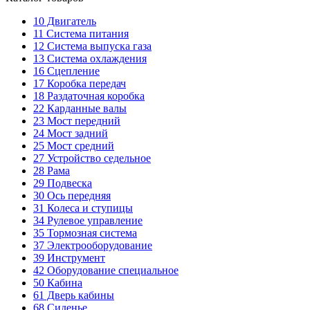
10
Двигатель
11
Система питания
12
Система выпуска газа
13
Система охлаждения
16
Сцепление
17
Коробка передач
18
Раздаточная коробка
22
Карданные валы
23
Мост передний
24
Мост задний
25
Мост средний
27
Устройство седельное
28
Рама
29
Подвеска
30
Ось передняя
31
Колеса и ступицы
34
Рулевое управление
35
Тормозная система
37
Электрооборудование
39
Инструмент
42
Оборудование специальное
50
Кабина
61
Дверь кабины
68
Сиденье