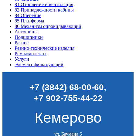
81
Отопление и вентиляция
82
Принадлежности кабины
84
Оперение
85
Платформа
86
Механизм опрокидывающий
Автошины
Подшипники
Разное
Резино-технические изделия
Рем.комплекты
Услуги
Элемент фильтрующий
+7 (3842) 68-00-60
,
+7 902-755-44-22
Кемерово
ул. Баумана 6