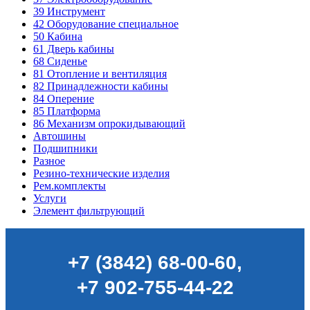
39
Инструмент
42
Оборудование специальное
50
Кабина
61
Дверь кабины
68
Сиденье
81
Отопление и вентиляция
82
Принадлежности кабины
84
Оперение
85
Платформа
86
Механизм опрокидывающий
Автошины
Подшипники
Разное
Резино-технические изделия
Рем.комплекты
Услуги
Элемент фильтрующий
+7 (3842) 68-00-60
,
+7 902-755-44-22