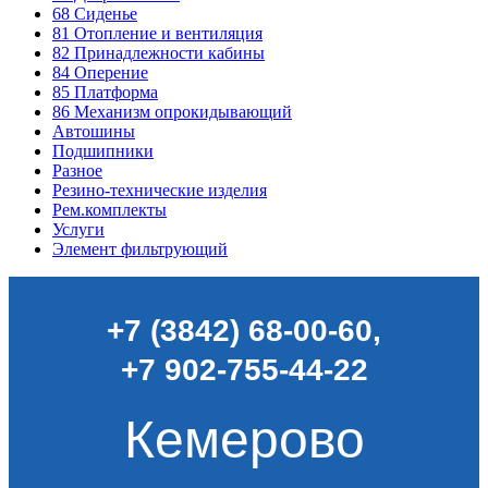
68
Сиденье
81
Отопление и вентиляция
82
Принадлежности кабины
84
Оперение
85
Платформа
86
Механизм опрокидывающий
Автошины
Подшипники
Разное
Резино-технические изделия
Рем.комплекты
Услуги
Элемент фильтрующий
+7 (3842) 68-00-60
,
+7 902-755-44-22
Кемерово