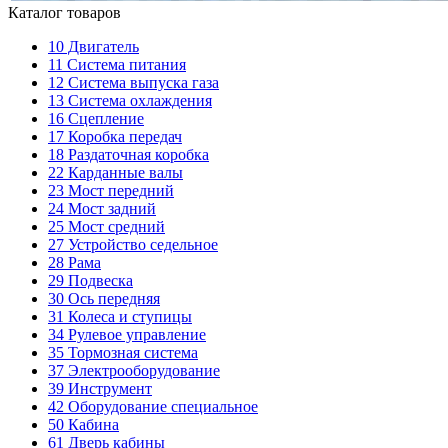
Каталог товаров
10
Двигатель
11
Система питания
12
Система выпуска газа
13
Система охлаждения
16
Сцепление
17
Коробка передач
18
Раздаточная коробка
22
Карданные валы
23
Мост передний
24
Мост задний
25
Мост средний
27
Устройство седельное
28
Рама
29
Подвеска
30
Ось передняя
31
Колеса и ступицы
34
Рулевое управление
35
Тормозная система
37
Электрооборудование
39
Инструмент
42
Оборудование специальное
50
Кабина
61
Дверь кабины