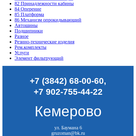
82
Принадлежности кабины
84
Оперение
85
Платформа
86
Механизм опрокидывающий
Автошины
Подшипники
Разное
Резино-технические изделия
Рем.комплекты
Услуги
Элемент фильтрующий
+7 (3842) 68-00-60
,
+7 902-755-44-22
Кемерово
ул. Баумана 6
gruzoman@bk.ru