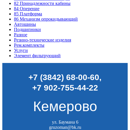
82
Принадлежности кабины
84
Оперение
85
Платформа
86
Механизм опрокидывающий
Автошины
Подшипники
Разное
Резино-технические изделия
Рем.комплекты
Услуги
Элемент фильтрующий
+7 (3842) 68-00-60
,
+7 902-755-44-22
Кемерово
ул. Баумана 6
gruzoman@bk.ru