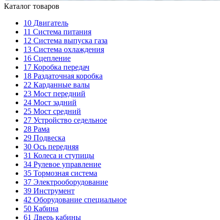
Каталог товаров
10
Двигатель
11
Система питания
12
Система выпуска газа
13
Система охлаждения
16
Сцепление
17
Коробка передач
18
Раздаточная коробка
22
Карданные валы
23
Мост передний
24
Мост задний
25
Мост средний
27
Устройство седельное
28
Рама
29
Подвеска
30
Ось передняя
31
Колеса и ступицы
34
Рулевое управление
35
Тормозная система
37
Электрооборудование
39
Инструмент
42
Оборудование специальное
50
Кабина
61
Дверь кабины