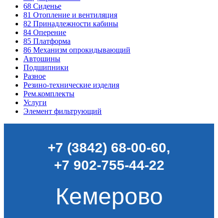
68
Сиденье
81
Отопление и вентиляция
82
Принадлежности кабины
84
Оперение
85
Платформа
86
Механизм опрокидывающий
Автошины
Подшипники
Разное
Резино-технические изделия
Рем.комплекты
Услуги
Элемент фильтрующий
+7 (3842) 68-00-60
,
+7 902-755-44-22
Кемерово