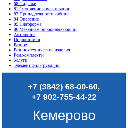
68
Сиденье
81
Отопление и вентиляция
82
Принадлежности кабины
84
Оперение
85
Платформа
86
Механизм опрокидывающий
Автошины
Подшипники
Разное
Резино-технические изделия
Рем.комплекты
Услуги
Элемент фильтрующий
+7 (3842) 68-00-60
,
+7 902-755-44-22
Кемерово