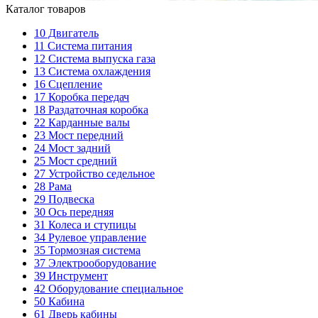
Каталог товаров
10
Двигатель
11
Система питания
12
Система выпуска газа
13
Система охлаждения
16
Сцепление
17
Коробка передач
18
Раздаточная коробка
22
Карданные валы
23
Мост передний
24
Мост задний
25
Мост средний
27
Устройство седельное
28
Рама
29
Подвеска
30
Ось передняя
31
Колеса и ступицы
34
Рулевое управление
35
Тормозная система
37
Электрооборудование
39
Инструмент
42
Оборудование специальное
50
Кабина
61
Дверь кабины