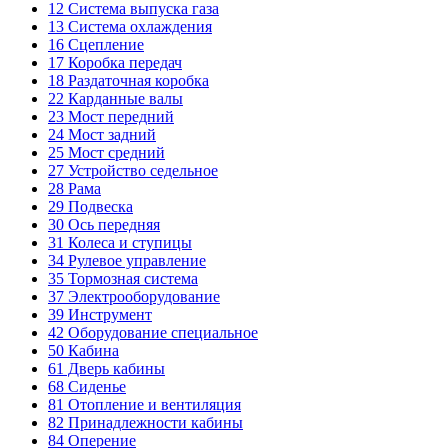
12
Система выпуска газа
13
Система охлаждения
16
Сцепление
17
Коробка передач
18
Раздаточная коробка
22
Карданные валы
23
Мост передний
24
Мост задний
25
Мост средний
27
Устройство седельное
28
Рама
29
Подвеска
30
Ось передняя
31
Колеса и ступицы
34
Рулевое управление
35
Тормозная система
37
Электрооборудование
39
Инструмент
42
Оборудование специальное
50
Кабина
61
Дверь кабины
68
Сиденье
81
Отопление и вентиляция
82
Принадлежности кабины
84
Оперение