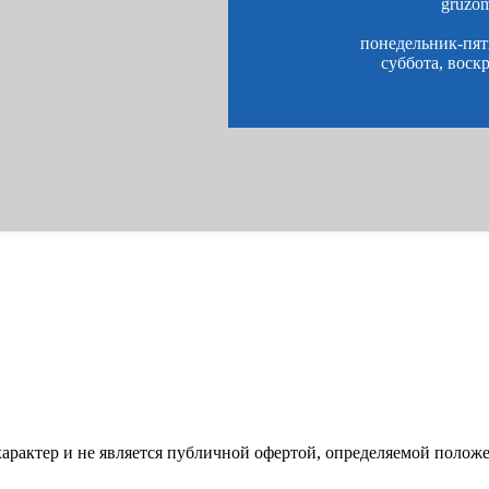
gruzo
понедельник-пятн
суббота, воск
характер и не является публичной офертой, определяемой полож