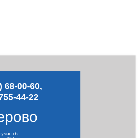
) 68-00-60
,
755-44-22
ерово
Баумана 6