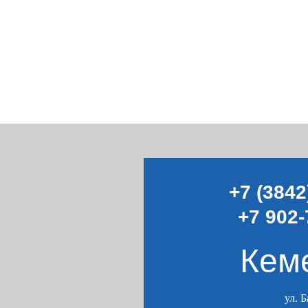
+7 (3842
+7 902-
Кем
ул. 