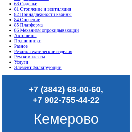
68
Сиденье
81
Отопление и вентиляция
82
Принадлежности кабины
84
Оперение
85
Платформа
86
Механизм опрокидывающий
Автошины
Подшипники
Разное
Резино-технические изделия
Рем.комплекты
Услуги
Элемент фильтрующий
+7 (3842) 68-00-60
,
+7 902-755-44-22
Кемерово