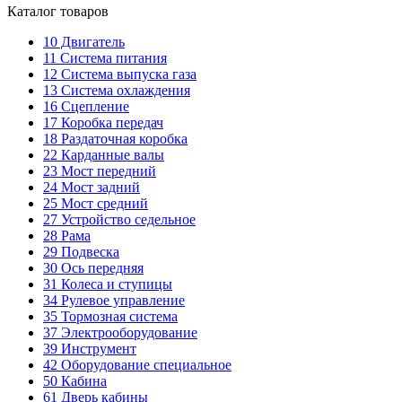
Каталог товаров
10
Двигатель
11
Система питания
12
Система выпуска газа
13
Система охлаждения
16
Сцепление
17
Коробка передач
18
Раздаточная коробка
22
Карданные валы
23
Мост передний
24
Мост задний
25
Мост средний
27
Устройство седельное
28
Рама
29
Подвеска
30
Ось передняя
31
Колеса и ступицы
34
Рулевое управление
35
Тормозная система
37
Электрооборудование
39
Инструмент
42
Оборудование специальное
50
Кабина
61
Дверь кабины