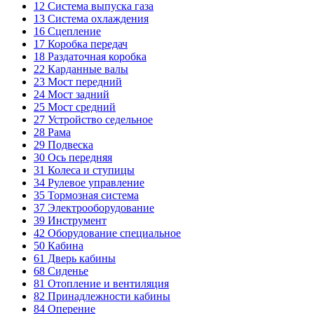
12
Система выпуска газа
13
Система охлаждения
16
Сцепление
17
Коробка передач
18
Раздаточная коробка
22
Карданные валы
23
Мост передний
24
Мост задний
25
Мост средний
27
Устройство седельное
28
Рама
29
Подвеска
30
Ось передняя
31
Колеса и ступицы
34
Рулевое управление
35
Тормозная система
37
Электрооборудование
39
Инструмент
42
Оборудование специальное
50
Кабина
61
Дверь кабины
68
Сиденье
81
Отопление и вентиляция
82
Принадлежности кабины
84
Оперение