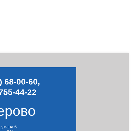
) 68-00-60
,
755-44-22
ерово
Баумана 6