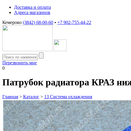
Доставка и оплата
Адреса магазинов
Кемерово
(3842) 68-00-60
•
+7 902-755-44-22
Перезвонить мне
0
Патрубок радиатора КРАЗ ниж
Главная
>
Каталог
>
13 Система охлаждения