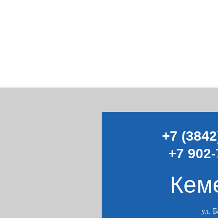
+7 (3842
+7 902-
Кем
ул. 