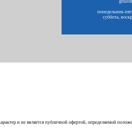
gruzo
понедельник-пятн
суббота, воск
характер и не является публичной офертой, определяемой полож