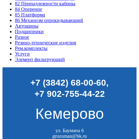
82
Принадлежности кабины
84
Оперение
85
Платформа
86
Механизм опрокидывающий
Автошины
Подшипники
Разное
Резино-технические изделия
Рем.комплекты
Услуги
Элемент фильтрующий
+7 (3842) 68-00-60
,
+7 902-755-44-22
Кемерово
ул. Баумана 6
gruzoman@bk.ru