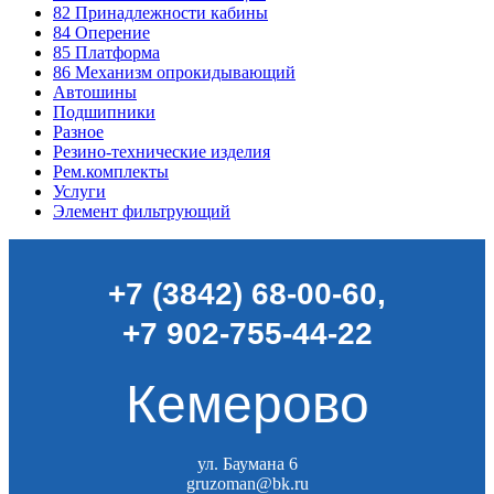
82
Принадлежности кабины
84
Оперение
85
Платформа
86
Механизм опрокидывающий
Автошины
Подшипники
Разное
Резино-технические изделия
Рем.комплекты
Услуги
Элемент фильтрующий
+7 (3842) 68-00-60
,
+7 902-755-44-22
Кемерово
ул. Баумана 6
gruzoman@bk.ru