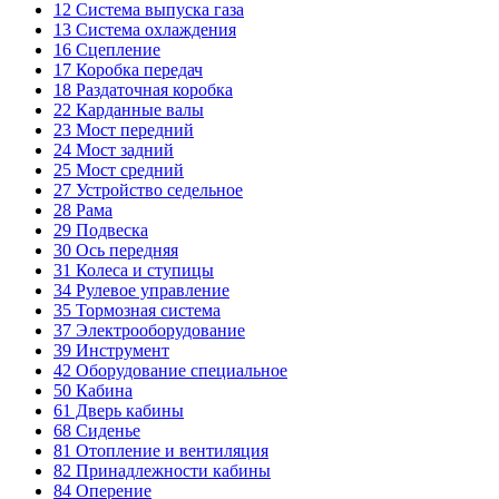
12
Система выпуска газа
13
Система охлаждения
16
Сцепление
17
Коробка передач
18
Раздаточная коробка
22
Карданные валы
23
Мост передний
24
Мост задний
25
Мост средний
27
Устройство седельное
28
Рама
29
Подвеска
30
Ось передняя
31
Колеса и ступицы
34
Рулевое управление
35
Тормозная система
37
Электрооборудование
39
Инструмент
42
Оборудование специальное
50
Кабина
61
Дверь кабины
68
Сиденье
81
Отопление и вентиляция
82
Принадлежности кабины
84
Оперение