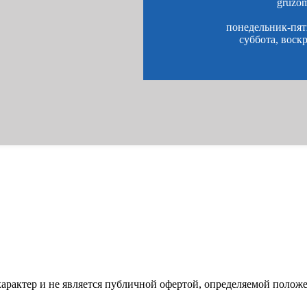
gruzo
понедельник-пятн
суббота, воск
характер и не является публичной офертой, определяемой полож