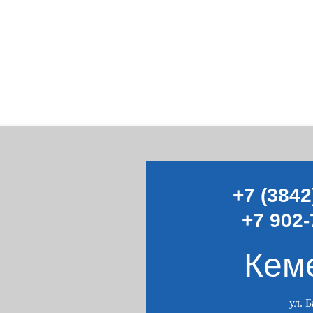
+7 (3842
+7 902-
Кем
ул. 