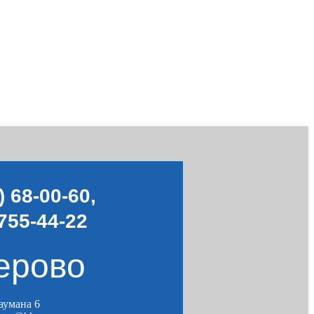
) 68-00-60
,
755-44-22
ерово
Баумана 6