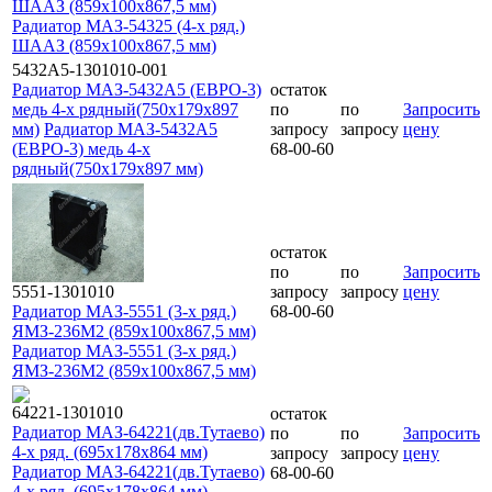
ШААЗ (859х100х867,5 мм)
Радиатор МАЗ-54325 (4-х ряд.)
ШААЗ (859х100х867,5 мм)
5432А5-1301010-001
Радиатор МАЗ-5432А5 (ЕВРО-3)
остаток
медь 4-х рядный(750х179х897
по
по
Запросить
мм)
Радиатор МАЗ-5432А5
запросу
запросу
цену
(ЕВРО-3) медь 4-х
68-00-60
рядный(750х179х897 мм)
остаток
по
по
Запросить
5551-1301010
запросу
запросу
цену
Радиатор МАЗ-5551 (3-х ряд.)
68-00-60
ЯМЗ-236М2 (859x100x867,5 мм)
Радиатор МАЗ-5551 (3-х ряд.)
ЯМЗ-236М2 (859x100x867,5 мм)
64221-1301010
остаток
Радиатор МАЗ-64221(дв.Тутаево)
по
по
Запросить
4-х ряд. (695x178x864 мм)
запросу
запросу
цену
Радиатор МАЗ-64221(дв.Тутаево)
68-00-60
4-х ряд. (695x178x864 мм)