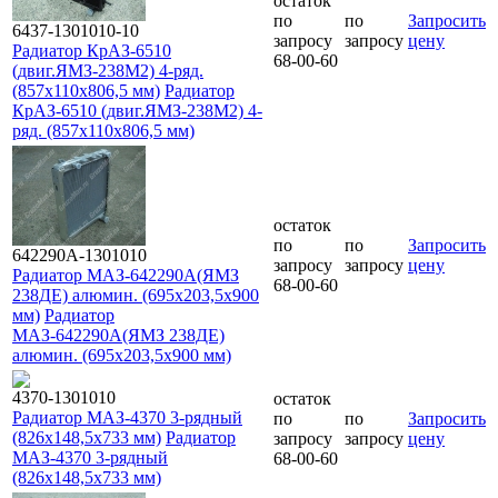
остаток
по
по
Запросить
6437-1301010-10
запросу
запросу
цену
Радиатор КрАЗ-6510
68-00-60
(двиг.ЯМЗ-238М2) 4-ряд.
(857x110x806,5 мм)
Радиатор
КрАЗ-6510 (двиг.ЯМЗ-238М2) 4-
ряд. (857x110x806,5 мм)
остаток
по
по
Запросить
642290А-1301010
запросу
запросу
цену
Радиатор МАЗ-642290А(ЯМЗ
68-00-60
238ДЕ) алюмин. (695х203,5х900
мм)
Радиатор
МАЗ-642290А(ЯМЗ 238ДЕ)
алюмин. (695х203,5х900 мм)
4370-1301010
остаток
Радиатор МАЗ-4370 3-рядный
по
по
Запросить
(826х148,5х733 мм)
Радиатор
запросу
запросу
цену
МАЗ-4370 3-рядный
68-00-60
(826х148,5х733 мм)