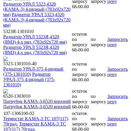
запросу
запросу
цену
Радиатор УРАЛ 5323,4320
68-00-60
(КАМА-3) 4-рядный (783x92x720
мм)
Радиатор УРАЛ 5323,4320
(КАМА-3) 4-рядный (783x92x720
мм)
5323Я-1301010
остаток
Радиатор УРАЛ 5323Я,4320
по
по
Запросить
(ЯМЗ) 4-х ряд. (783x92x720 мм)
запросу
запросу
цену
Радиатор УРАЛ 5323Я,4320
68-00-60
(ЯМЗ) 4-х ряд. (783x92x720 мм)
5323-1301010-40
остаток
Радиатор УРАЛ-375 4-рядный
по
по
Запросить
(375-1301010)
Радиатор
запросу
запросу
цену
УРАЛ-375 4-рядный (375-
68-00-60
1301010)
остаток
6520-1303010
по
по
Запросить
Патрубок КАМА-3-6520 верхний
запросу
запросу
цену
Патрубок КАМА-3-6520 верхний
68-00-60
107-1306100-02
остаток
Термостат КАМА-3 ТС 107(117)
по
по
Запросить
70град.
Термостат КАМА-3 ТС
запросу
запросу
цену
107(117) 70град.
68-00-60