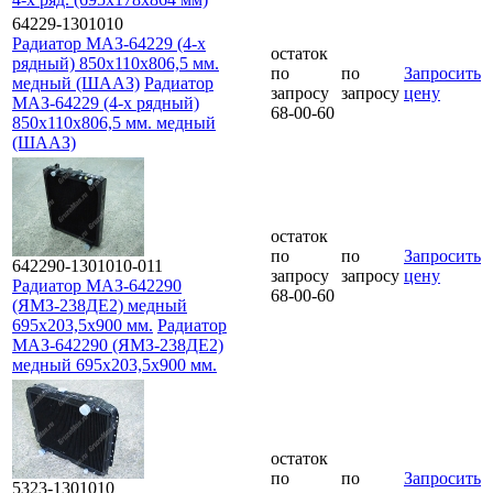
64229-1301010
Радиатор МАЗ-64229 (4-х
остаток
рядный) 850x110х806,5 мм.
по
по
Запросить
медный (ШААЗ)
Радиатор
запросу
запросу
цену
МАЗ-64229 (4-х рядный)
68-00-60
850x110х806,5 мм. медный
(ШААЗ)
остаток
по
по
Запросить
642290-1301010-011
запросу
запросу
цену
Радиатор МАЗ-642290
68-00-60
(ЯМЗ-238ДЕ2) медный
695х203,5х900 мм.
Радиатор
МАЗ-642290 (ЯМЗ-238ДЕ2)
медный 695х203,5х900 мм.
остаток
по
по
Запросить
5323-1301010