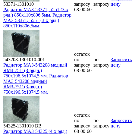
53371-1301010
запросу
запросу
цену
Радиатор МАЗ-53371, 5551 (3-х
68-00-60
ряд.) 850x110x806,5мм.
Радиатор
МАЗ-53371, 5551 (3-х ряд.)
850x110x806,5мм.
остаток
543208-1301010-001
по
по
Запросить
Радиатор МАЗ-543208 медный
запросу
запросу
цену
ЯМЗ-7511(3-рядн.)
68-00-60
750х196,5х1074,5 мм.
Радиатор
МАЗ-543208 медный
ЯМЗ-7511(3-рядн.)
750х196,5х1074,5 мм.
остаток
по
по
Запросить
54325-1301010 ВВ
запросу
запросу
цену
Радиатор МАЗ-54325 (4-х ряд.)
68-00-60