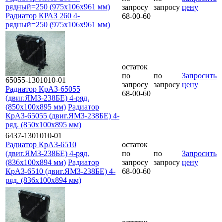
рядный=250 (975х106х961 мм)
запросу
запросу
цену
Радиатор КРАЗ 260 4-
68-00-60
рядный=250 (975х106х961 мм)
остаток
по
по
Запросить
65055-1301010-01
запросу
запросу
цену
Радиатор КрАЗ-65055
68-00-60
(двиг.ЯМЗ-238БЕ) 4-ряд.
(850x100x895 мм)
Радиатор
КрАЗ-65055 (двиг.ЯМЗ-238БЕ) 4-
ряд. (850x100x895 мм)
6437-1301010-01
Радиатор КрАЗ-6510
остаток
(двиг.ЯМЗ-238БЕ) 4-ряд.
по
по
Запросить
(836x100x894 мм)
Радиатор
запросу
запросу
цену
КрАЗ-6510 (двиг.ЯМЗ-238БЕ) 4-
68-00-60
ряд. (836x100x894 мм)