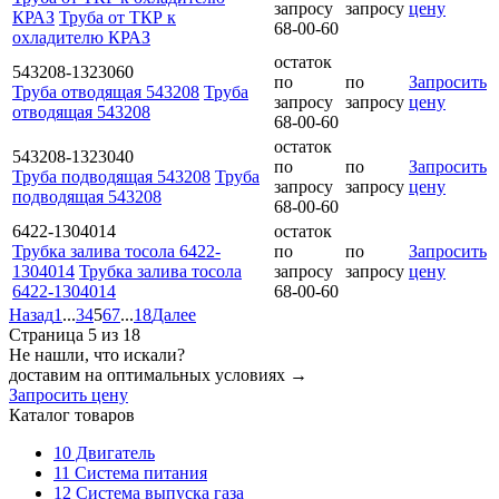
запросу
запросу
цену
КРАЗ
Труба от ТКР к
68-00-60
охладителю КРАЗ
остаток
543208-1323060
по
по
Запросить
Труба отводящая 543208
Труба
запросу
запросу
цену
отводящая 543208
68-00-60
остаток
543208-1323040
по
по
Запросить
Труба подводящая 543208
Труба
запросу
запросу
цену
подводящая 543208
68-00-60
6422-1304014
остаток
Трубка залива тосола 6422-
по
по
Запросить
1304014
Трубка залива тосола
запросу
запросу
цену
6422-1304014
68-00-60
Назад
1
...
3
4
5
6
7
...
18
Далее
Страница 5 из 18
Не нашли, что искали?
доставим на оптимальных условиях →
Запросить цену
Каталог товаров
10
Двигатель
11
Система питания
12
Система выпуска газа