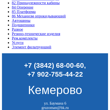
82
Принадлежности кабины
84
Оперение
85
Платформа
86
Механизм опрокидывающий
Автошины
Подшипники
Разное
Резино-технические изделия
Рем.комплекты
Услуги
Элемент фильтрующий
+7 (3842) 68-00-60
,
+7 902-755-44-22
Кемерово
ул. Баумана 6
gruzoman@bk.ru