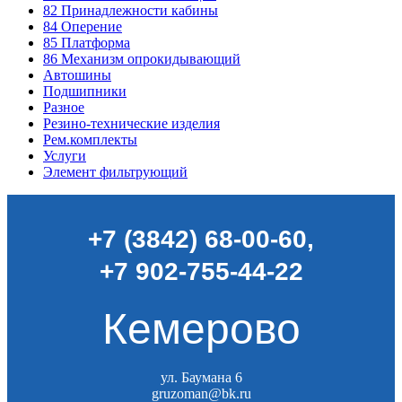
82
Принадлежности кабины
84
Оперение
85
Платформа
86
Механизм опрокидывающий
Автошины
Подшипники
Разное
Резино-технические изделия
Рем.комплекты
Услуги
Элемент фильтрующий
+7 (3842) 68-00-60
,
+7 902-755-44-22
Кемерово
ул. Баумана 6
gruzoman@bk.ru