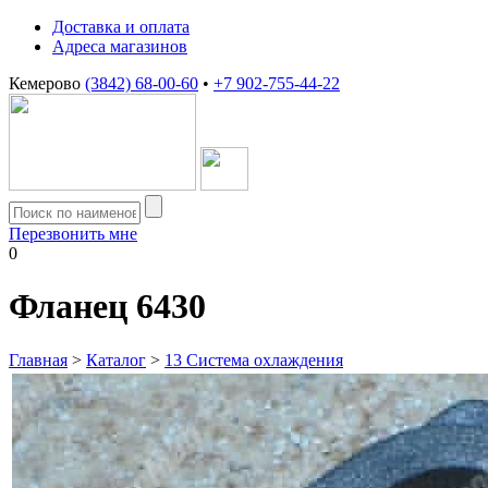
Доставка и оплата
Адреса магазинов
Кемерово
(3842) 68-00-60
•
+7 902-755-44-22
Перезвонить мне
0
Фланец 6430
Главная
>
Каталог
>
13 Система охлаждения