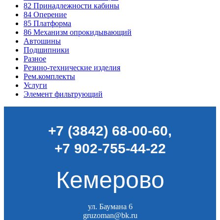
82
Принадлежности кабины
84
Оперение
85
Платформа
86
Механизм опрокидывающий
Автошины
Подшипники
Разное
Резино-технические изделия
Рем.комплекты
Услуги
Элемент фильтрующий
+7 (3842) 68-00-60
,
+7 902-755-44-22
Кемерово
ул. Баумана 6
gruzoman@bk.ru