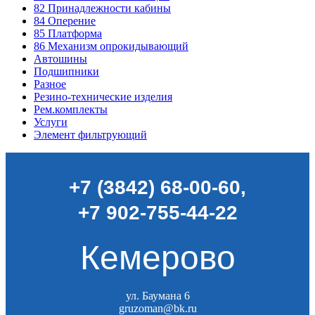
82
Принадлежности кабины
84
Оперение
85
Платформа
86
Механизм опрокидывающий
Автошины
Подшипники
Разное
Резино-технические изделия
Рем.комплекты
Услуги
Элемент фильтрующий
+7 (3842) 68-00-60
,
+7 902-755-44-22
Кемерово
ул. Баумана 6
gruzoman@bk.ru