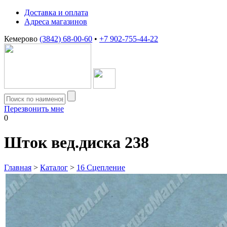
Доставка и оплата
Адреса магазинов
Кемерово
(3842) 68-00-60
•
+7 902-755-44-22
Перезвонить мне
0
Шток вед.диска 238
Главная
>
Каталог
>
16 Сцепление