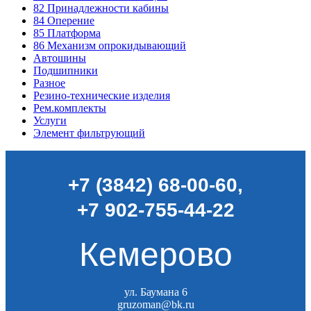
82
Принадлежности кабины
84
Оперение
85
Платформа
86
Механизм опрокидывающий
Автошины
Подшипники
Разное
Резино-технические изделия
Рем.комплекты
Услуги
Элемент фильтрующий
+7 (3842) 68-00-60
,
+7 902-755-44-22
Кемерово
ул. Баумана 6
gruzoman@bk.ru