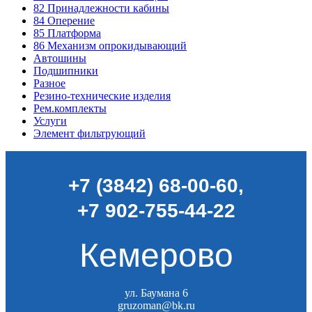
82
Принадлежности кабины
84
Оперение
85
Платформа
86
Механизм опрокидывающий
Автошины
Подшипники
Разное
Резино-технические изделия
Рем.комплекты
Услуги
Элемент фильтрующий
+7 (3842) 68-00-60
,
+7 902-755-44-22
Кемерово
ул. Баумана 6
gruzoman@bk.ru