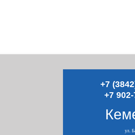
+7 (3842
+7 902-
Кем
ул. 