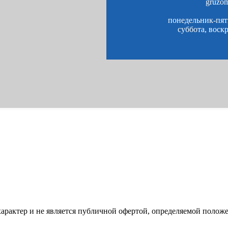
gruzo
понедельник-пятн
суббота, воск
характер и не является публичной офертой, определяемой полож