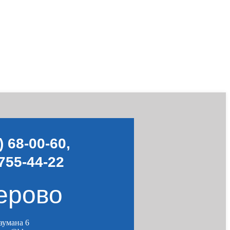
) 68-00-60
,
755-44-22
ерово
Баумана 6