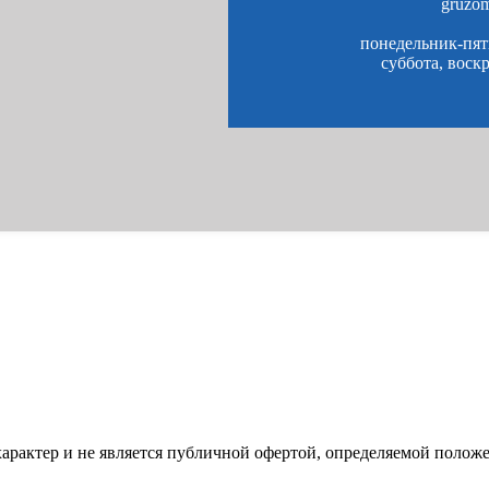
gruzo
понедельник-пятн
суббота, воск
характер и не является публичной офертой, определяемой полож