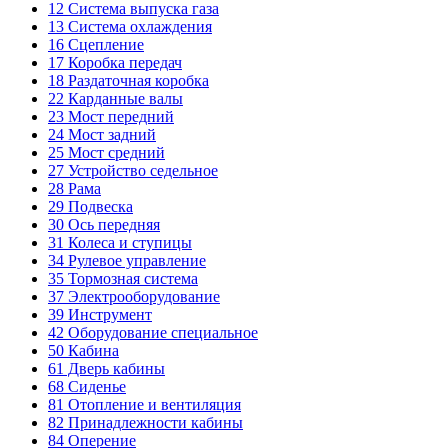
12
Система выпуска газа
13
Система охлаждения
16
Сцепление
17
Коробка передач
18
Раздаточная коробка
22
Карданные валы
23
Мост передний
24
Мост задний
25
Мост средний
27
Устройство седельное
28
Рама
29
Подвеска
30
Ось передняя
31
Колеса и ступицы
34
Рулевое управление
35
Тормозная система
37
Электрооборудование
39
Инструмент
42
Оборудование специальное
50
Кабина
61
Дверь кабины
68
Сиденье
81
Отопление и вентиляция
82
Принадлежности кабины
84
Оперение