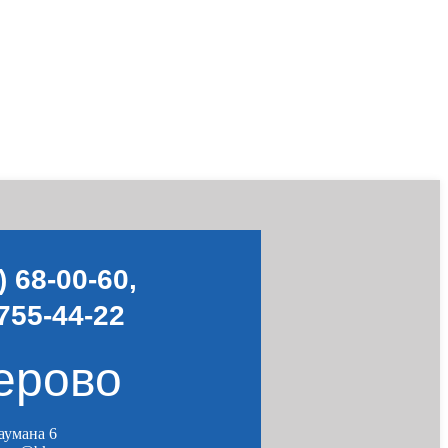
) 68-00-60
,
755-44-22
ерово
Баумана 6