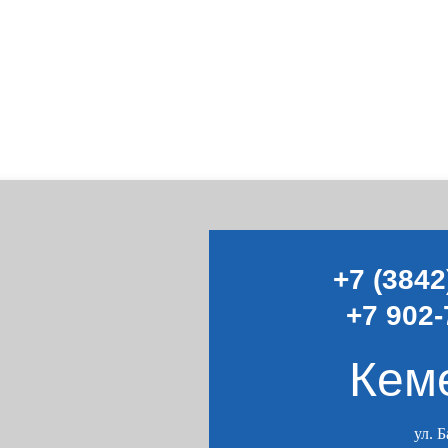
+7 (3842
+7 902-
Кем
ул. 