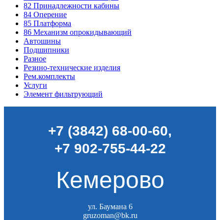
82
Принадлежности кабины
84
Оперение
85
Платформа
86
Механизм опрокидывающий
Автошины
Подшипники
Разное
Резино-технические изделия
Рем.комплекты
Услуги
Элемент фильтрующий
+7 (3842) 68-00-60
,
+7 902-755-44-22
Кемерово
ул. Баумана 6
gruzoman@bk.ru