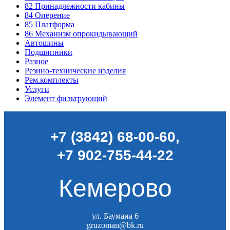
82
Принадлежности кабины
84
Оперение
85
Платформа
86
Механизм опрокидывающий
Автошины
Подшипники
Разное
Резино-технические изделия
Рем.комплекты
Услуги
Элемент фильтрующий
+7 (3842) 68-00-60
,
+7 902-755-44-22
Кемерово
ул. Баумана 6
gruzoman@bk.ru