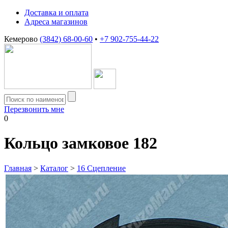
Доставка и оплата
Адреса магазинов
Кемерово
(3842) 68-00-60
•
+7 902-755-44-22
Перезвонить мне
0
Кольцо замковое 182
Главная
>
Каталог
>
16 Сцепление