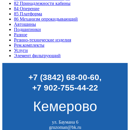
82
Принадлежности кабины
84
Оперение
85
Платформа
86
Механизм опрокидывающий
Автошины
Подшипники
Разное
Резино-технические изделия
Рем.комплекты
Услуги
Элемент фильтрующий
+7 (3842) 68-00-60
,
+7 902-755-44-22
Кемерово
ул. Баумана 6
gruzoman@bk.ru