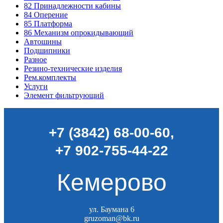
82
Принадлежности кабины
84
Оперение
85
Платформа
86
Механизм опрокидывающий
Автошины
Подшипники
Разное
Резино-технические изделия
Рем.комплекты
Услуги
Элемент фильтрующий
+7 (3842) 68-00-60
,
+7 902-755-44-22
Кемерово
ул. Баумана 6
gruzoman@bk.ru